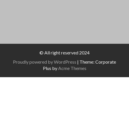
C
E
H
N
-
E
N
U
A
N
V
D
I
A
G
N
A
S
T
© All right reserved 2024
I
I
Proudly powered by WordPress
|
Theme: Corporate
O
C
N
Plus by
Acme Themes
H
T
E
N
,
N
A
V
I
G