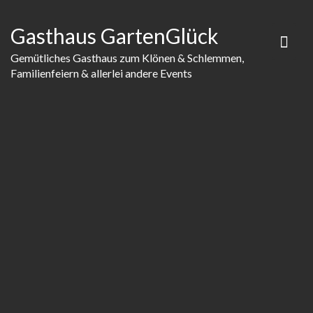
Skip
to
Gasthaus GartenGlück
content
Gemütliches Gasthaus zum Klönen & Schlemmen,
Familienfeiern & allerlei andere Events