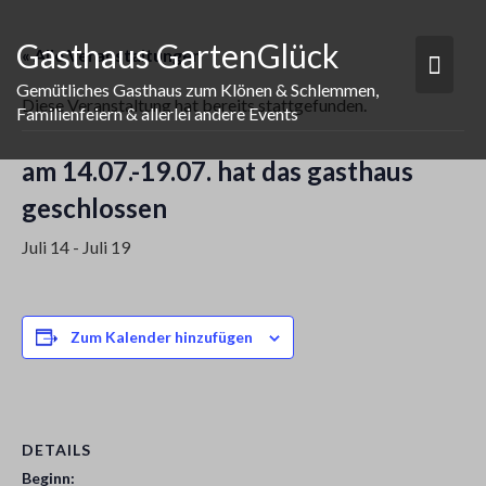
Skip
to
Gasthaus GartenGlück
« Alle Veranstaltungen
content
Gemütliches Gasthaus zum Klönen & Schlemmen,
Diese Veranstaltung hat bereits stattgefunden.
Familienfeiern & allerlei andere Events
am 14.07.-19.07. hat das gasthaus
geschlossen
Juli 14
-
Juli 19
Zum Kalender hinzufügen
DETAILS
Beginn: