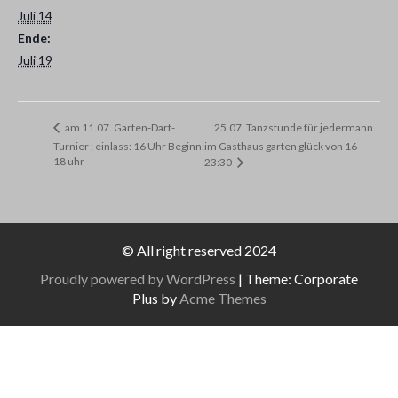
Juli 14
Ende:
Juli 19
25.07. Tanzstunde für jedermann
am 11.07. Garten-Dart-
Turnier ; einlass: 16 Uhr Beginn:
im Gasthaus garten glück von 16-
18 uhr
23:30
© All right reserved 2024
Proudly powered by WordPress
|
Theme: Corporate
Plus by
Acme Themes