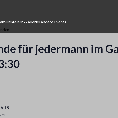
ilienfeiern & allerlei andere Events
unden.
nde für jedermann im G
3:30
AILS
um: