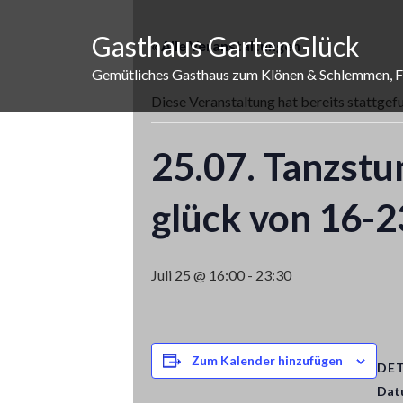
Skip
to
Gasthaus GartenGlück
« Alle Veranstaltungen
content
Gemütliches Gasthaus zum Klönen & Schlemmen, Fam
Diese Veranstaltung hat bereits stattgef
25.07. Tanzstu
glück von 16-2
Juli 25 @ 16:00
-
23:30
Zum Kalender hinzufügen
DET
Dat