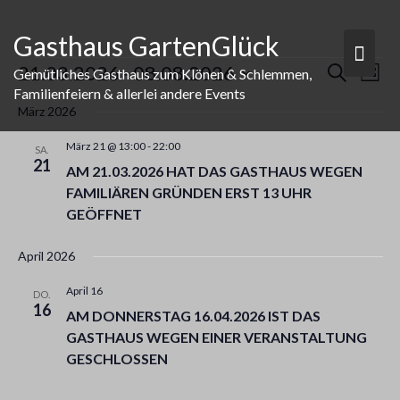
Skip
to
Gasthaus GartenGlück
content
VERANSTALTUNGEN
V
V
21.03.2026
 - 
08.08.2026
S
Gemütliches Gasthaus zum Klönen & Schlemmen,
L
E
E
u
Familienfeiern & allerlei andere Events
D
i
R
c
R
März 2026
s
a
A
h
A
t
N
t
e
N
März 21 @ 13:00
-
22:00
e
S
SA.
u
21
S
T
AM 21.03.2026 HAT DAS GASTHAUS WEGEN
m
T
A
FAMILIÄREN GRÜNDEN ERST 13 UHR
w
L
A
ä
GEÖFFNET
T
L
h
U
T
N
l
April 2026
U
G
e
N
A
n
April 16
DO.
G
N
16
.
AM DONNERSTAG 16.04.2026 IST DAS
S
E
GASTHAUS WEGEN EINER VERANSTALTUNG
I
N
C
GESCHLOSSEN
S
H
U
T