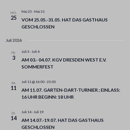
A
T
Mai 25
-
Mai 31
MO.
I
25
VOM 25.05.-31.05. HAT DAS GASTHAUS
O
GESCHLOSSEN
N
Juli 2026
Juli 3
-
Juli 4
FR.
3
AM 03.- 04.07. KGV DRESDEN WEST E.V.
SOMMERFEST
Juli 11 @ 16:00
-
23:00
SA.
11
AM 11.07. GARTEN-DART-TURNIER ; EINLASS:
16 UHR BEGINN: 18 UHR
Juli 14
-
Juli 19
DI.
14
AM 14.07.-19.07. HAT DAS GASTHAUS
GESCHLOSSEN