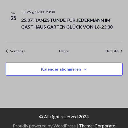
Juli 25 @ 16:00
-
23:30
SA.
25
25.07. TANZSTUNDE FÜR JEDERMANN IM
GASTHAUS GARTEN GLÜCK VON 16-23:30
Veranstaltungen
Veran
Vorherige
Heute
Nächste
Kalender abonnieren
© All right reserved 2024
Proudly powered by WordPress
|
Theme: Corporate