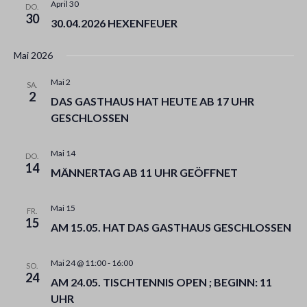
C
E
April 30
DO.
H
N
30
30.04.2026 HEXENFEUER
-
E
N
U
Mai 2026
A
N
V
D
I
Mai 2
SA.
A
G
2
DAS GASTHAUS HAT HEUTE AB 17 UHR
N
A
GESCHLOSSEN
S
T
I
I
O
C
Mai 14
DO.
N
H
14
MÄNNERTAG AB 11 UHR GEÖFFNET
T
E
Mai 15
N
FR.
15
,
AM 15.05. HAT DAS GASTHAUS GESCHLOSSEN
N
A
Mai 24 @ 11:00
-
16:00
SO.
V
24
AM 24.05. TISCHTENNIS OPEN ; BEGINN: 11
I
UHR
G