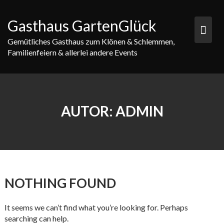
Skip
to
Gasthaus GartenGlück
content
Gemütliches Gasthaus zum Klönen & Schlemmen,
Familienfeiern & allerlei andere Events
AUTOR:
ADMIN
NOTHING FOUND
It seems we can’t find what you’re looking for. Perhaps
searching can help.